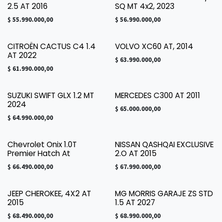
¡Nuevo!
2.5 AT 2016
SQ MT 4x2, 2023
$
55.990.000,00
$
56.990.000,00
CITROËN CACTUS C4 1.4
VOLVO XC60 AT, 2014
AT 2022
$
63.990.000,00
$
61.990.000,00
SUZUKI SWIFT GLX 1.2 MT
MERCEDES C300 AT 2011
¡Nuevo!
2024
$
65.000.000,00
$
64.990.000,00
Chevrolet Onix 1.0T
NISSAN QASHQAI EXCLUSIVE
Premier Hatch At
2.O AT 2015
$
66.490.000,00
$
67.990.000,00
JEEP CHEROKEE, 4X2 AT
MG MORRIS GARAJE ZS STD
2015
1.5 AT 2027
$
68.490.000,00
$
68.990.000,00