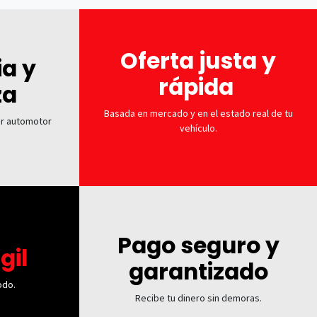
Oferta justa y
ia y
rápida
za
Basada en mercado y en el estado real de tu
or automotor
vehículo.
Pago seguro y
gil
garantizado
odo.
Recibe tu dinero sin demoras.