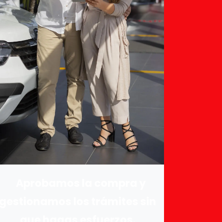
Aprobamos la compra y
gestionamos los trámites
sin
que hagas esfuerzos.