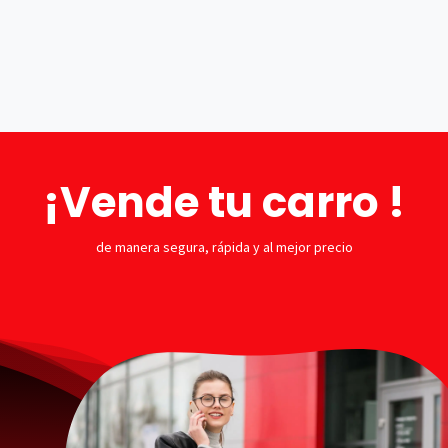
Tienda
Cita
Financiación
Compramos 
¡Vende tu carro !
de manera segura, rápida y al mejor precio