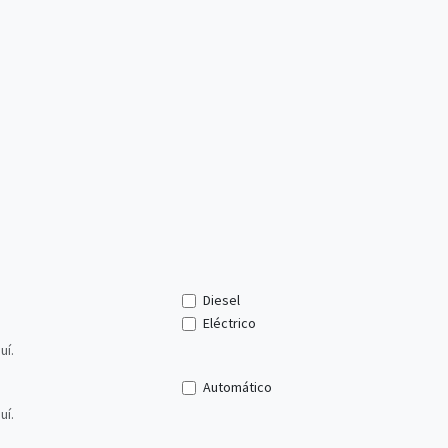
Diesel
Eléctrico
uí.
Automático
uí.