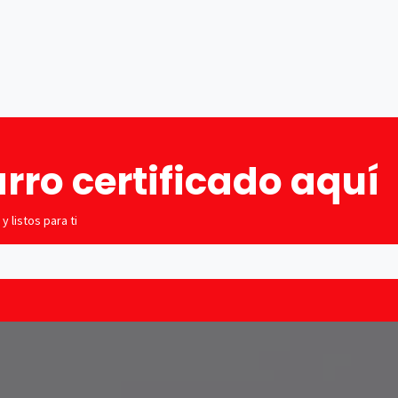
Tienda
Cita
Financiación
Compramos 
rro certificado aquí
 listos para ti