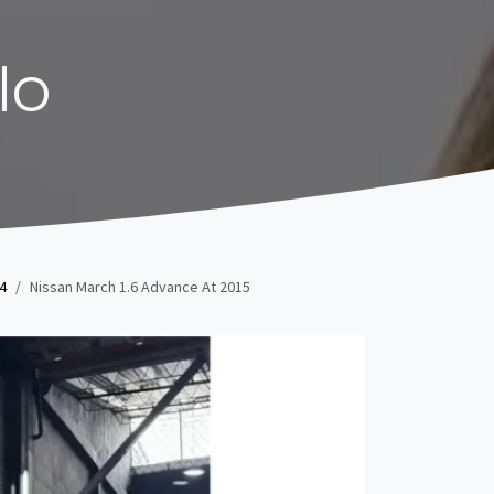
lo
 4
Nissan March 1.6 Advance At 2015