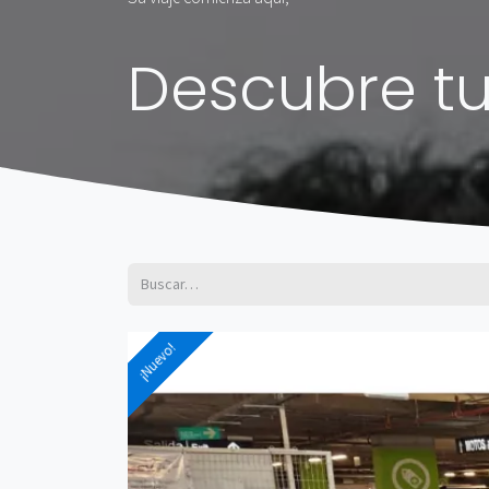
Descubre tu
¡Nuevo!
¡Nuevo!