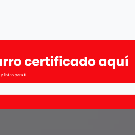
Tienda
Cita
Financiación
Compramos 
rro certificado aquí
 listos para ti