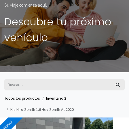
Su viaje comienza aquí,
Descubre tu próximo
vehículo
Todos los productos
Inventario 2
Kia Niro Zenith 1.6 Hev Zenith At 2020
¡Nuevo!
¡Nuevo!