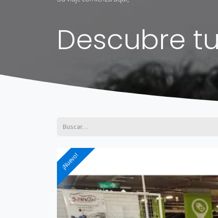
Descubre tu
¡Nuevo!
¡Nuevo!