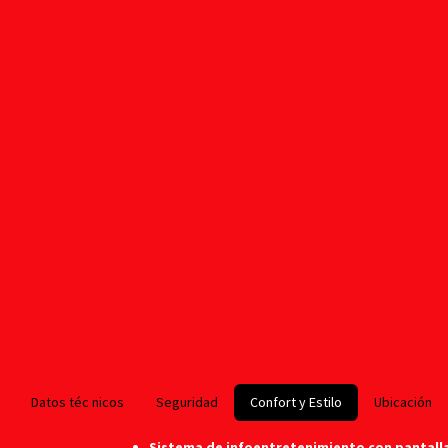
Datos téc nicos
Seguridad
Confort y Estilo
Ubicación
Sistema de infoentretenimiento con pantall