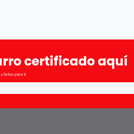
Tienda
Cita
Financiación
Compramos 
rro certificado aquí
 listos para ti